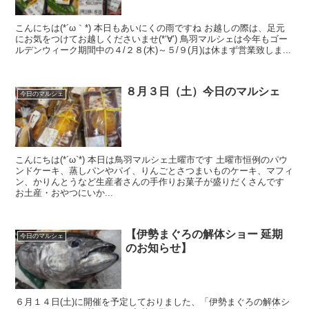
こんにちは(*´ω｀*) 本日もあいにくの雨ですね お越しの際は、足元
にお気をつけてお越しくださいませ(*‘∀‘) 鳥羽マルシェは今年もゴー
ルデンウィーク期間中の４/２８(木)～５/９(月)は休まず営業致しま...
８月３日（土）今日のマルシェ
今日のマルシェ
こんにちは(*´ω`*) 本日は鳥羽マルシェ土曜市です 土曜市恒例のパウ
ンドケーキ、蒸しパンやパイ、りんごとさつまいものケーキ、マフィ
ン、かりんとうなど生産者さんの手作りお菓子が盛りだくさんです
お土産・おやつにいか...
【伊勢まぐろの解体ショー 延期
今日のマルシェ
のお知らせ】
６月１４日(土)に開催を予定しておりました、「伊勢まぐろの解体シ