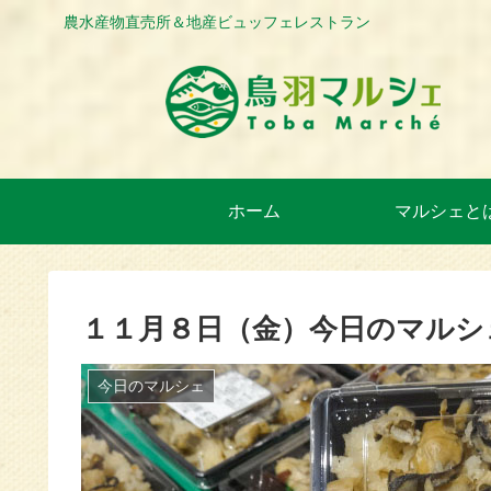
農水産物直売所＆地産ビュッフェレストラン
ホーム
マルシェと
１１月８日（金）今日のマルシ
今日のマルシェ