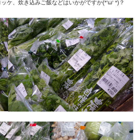
、炊き込みご飯などはいかがですか(*‘ω‘ *)？