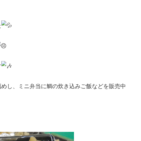
た
す
蠣めし、ミニ弁当に鯛の炊き込みご飯などを販売中