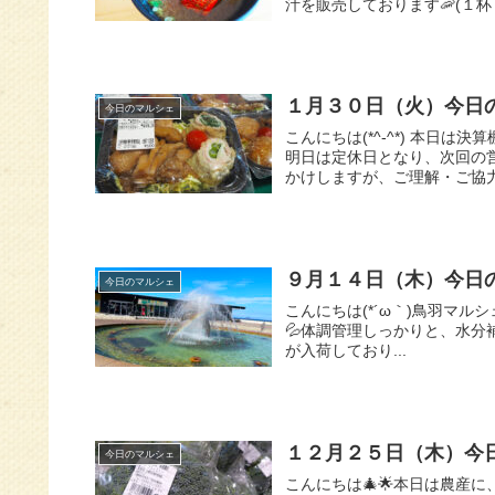
汁を販売しております🦐(１杯２
１月３０日（火）今日
今日のマルシェ
こんにちは(*^-^*) 本日
明日は定休日となり、次回の営
かけしますが、ご理解・ご協力.
９月１４日（木）今日
今日のマルシェ
こんにちは(*´ω｀)鳥羽マ
💦体調管理しっかりと、水分補
が入荷しており...
１２月２５日（木）今日
今日のマルシェ
こんにちは🎄🌟本日は農産