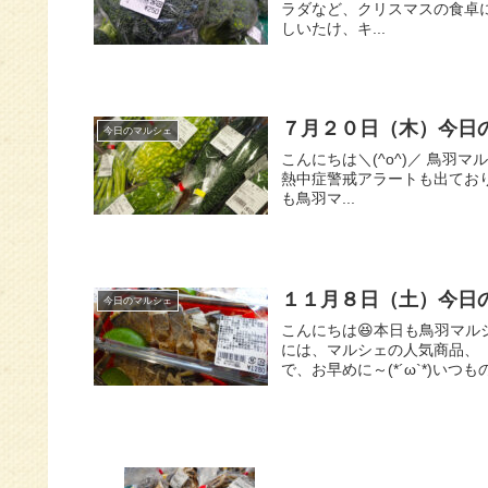
ラダなど、クリスマスの食卓に
しいたけ、キ...
７月２０日（木）今日
今日のマルシェ
こんにちは＼(^o^)／ 鳥
熱中症警戒アラートも出ており
も鳥羽マ...
１１月８日（土）今日
今日のマルシェ
こんにちは😆本日も鳥羽マル
には、マルシェの人気商品、
で、お早めに～(*´ω`*)いつも