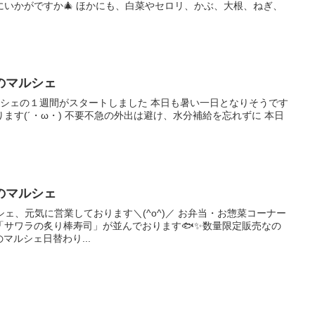
いかがですか🎄 ほかにも、白菜やセロリ、かぶ、大根、ねぎ、
のマルシェ
羽マルシェの１週間がスタートしました 本日も暑い一日となりそうです
ます(´・ω・) 不要不急の外出は避け、水分補給を忘れずに 本日
のマルシェ
シェ、元気に営業しております＼(^o^)／ お弁当・お惣菜コーナー
「サワラの炙り棒寿司」が並んでおります🐟✨数量限定販売なの
のマルシェ日替わり...