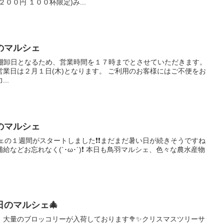
００円 １００杯限定)み...
のマルシェ
は決算棚卸日となるため、営業時間を１７時までとさせていただきます。
業日は２月１日(木)となります。 ご利用のお客様にはご不便をお
..
のマルシェ
ルシェの１週間がスタートしました❗❗まだまだ暑い日が続きそうですね
給などお忘れなく(`･ω･´)❗ 本日も鳥羽マルシェ、色々な農水産物
のマルシェ🎄
に、大量のブロッコリーが入荷しております🥦✨クリスマスツリーサ