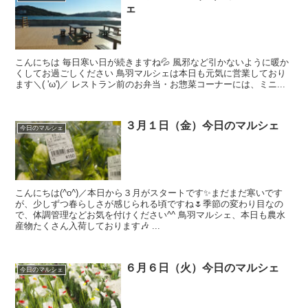
ェ
こんにちは 毎日寒い日が続きますね💦 風邪など引かないように暖か
くしてお過ごしください 鳥羽マルシェは本日も元気に営業しており
ます＼( 'ω')／ レストラン前のお弁当・お惣菜コーナーには、ミニ...
３月１日（金）今日のマルシェ
今日のマルシェ
こんにちは(^o^)／本日から３月がスタートです✨まだまだ寒いです
が、少しずつ春らしさが感じられる頃ですね🌷季節の変わり目なの
で、体調管理などお気を付けください^^ 鳥羽マルシェ、本日も農水
産物たくさん入荷しております🎶 ...
６月６日（火）今日のマルシェ
今日のマルシェ