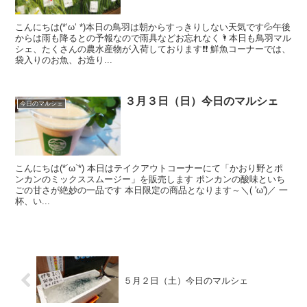
こんにちは(*‘ω‘ *)本日の鳥羽は朝からすっきりしない天気です💦午後
からは雨も降るとの予報なので雨具などお忘れなく🌂本日も鳥羽マル
シェ、たくさんの農水産物が入荷しております❗❗ 鮮魚コーナーでは、
袋入りのお魚、お造り...
３月３日（日）今日のマルシェ
今日のマルシェ
こんにちは(*´ω`*) 本日はテイクアウトコーナーにて「かおり野とポ
ンカンのミックススムージー」を販売します ポンカンの酸味といち
ごの甘さが絶妙の一品です 本日限定の商品となります～＼( 'ω')／ 一
杯、い...
５月２日（土）今日のマルシェ