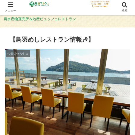
メニュー
検索
農水産物直売所＆地産ビュッフェレストラン
【鳥羽めしレストラン情報🎶】
今日のマルシェ