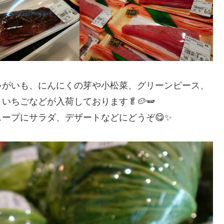
ゃがいも、にんにくの芽や小松菜、グリーンピース、
ちごなどが入荷しております🥬🥔🫛
ープにサラダ、デザートなどにどうぞ😋✨