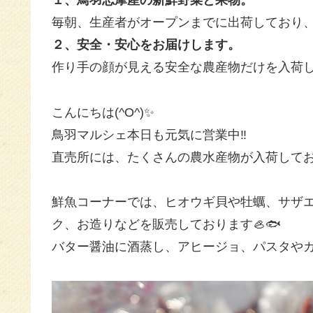
１、鳥羽志摩産の新鮮野菜と果物。
毎朝、生産者がオープンまでに出荷しており
２、安全・安心をお届けします。
作り手の顔が見える安全な農産物だけを入荷
こんにちは(^O^)✨
鳥羽マルシェ本日も元気に営業中‼️
直売所には、たくさんの農水産物が入荷してお
鮮魚コーナーでは、ヒオウギ貝や牡蠣、サザ
ク、お造りなどを販売しております🦪🐟
バター醤油に酒蒸し、アヒージョ、パスタやカル