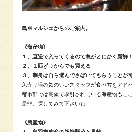
鳥羽マルシェからのご案内。
《海産物》
１、直送で入ってくるので魚がとにかく新鮮
２、１匹ずつからでも買える
３、刺身は自ら選んでさばいてもらうことが
魚売り場の気のいいスタッフが
食べ方をアド
都市部では高値で取引されている海産物もこ
是非、探してみて下さいね。
《農産物》