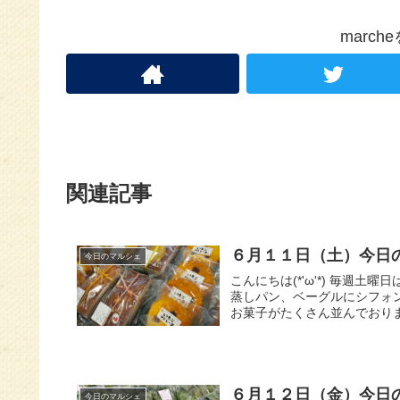
marc
関連記事
６月１１日（土）今日
今日のマルシェ
こんにちは(*'ω'*) 毎週
蒸しパン、ベーグルにシフォ
お菓子がたくさん並んでおりますヾ
６月１２日（金）今日
今日のマルシェ