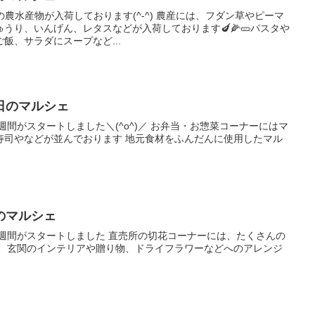
農水産物が入荷しております(^-^) 農産には、フダン草やピーマ
うり、いんげん、レタスなどが入荷しております🍆🌽🥒パスタや
飯、サラダにスープなど...
日のマルシェ
週間がスタートしました＼(^o^)／ お弁当・お惣菜コーナーにはマ
寿司やなどが並んでおります 地元食材をふんだんに使用したマル
のマルシェ
１週間がスタートしました 直売所の切花コーナーには、たくさんの
屋、玄関のインテリアや贈り物、ドライフラワーなどへのアレンジ