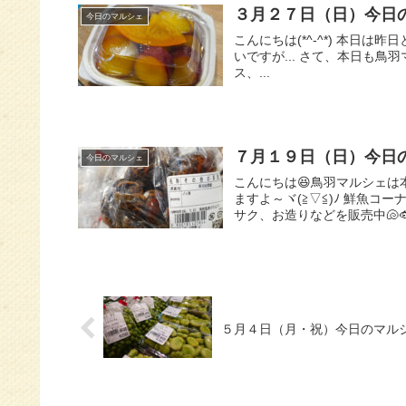
３月２７日（日）今日
今日のマルシェ
こんにちは(*^-^*) 本日
いですが... さて、本日も
ス、...
７月１９日（日）今日
今日のマルシェ
こんにちは😆鳥羽マルシェは
ますよ～ヾ(≧▽≦)ﾉ 鮮魚
サク、お造りなどを販売中🐚
５月４日（月・祝）今日のマル