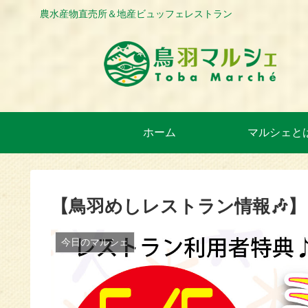
農水産物直売所＆地産ビュッフェレストラン
ホーム
マルシェと
【鳥羽めしレストラン情報🎶】
今日のマルシェ