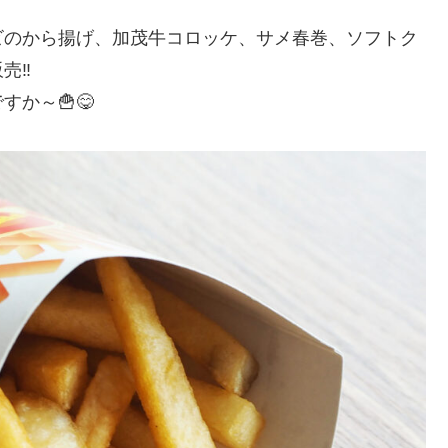
ビのから揚げ、加茂牛コロッケ、サメ春巻、ソフトク
‼️
か～🍟😋