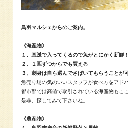
鳥羽マルシェからのご案内。
《海産物》
１、直送で入ってくるので魚がとにかく新鮮
２、１匹ずつからでも買える
３、刺身は自ら選んでさばいてもらうことが
魚売り場の気のいいスタッフが
食べ方をアド
都市部では高値で取引されている海産物もこ
是非、探してみて下さいね。
《農産物》