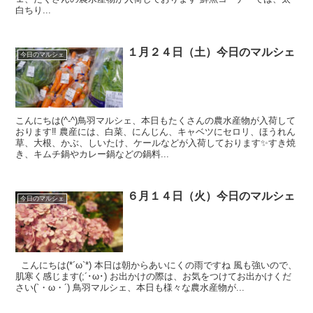
白ちり...
１月２４日（土）今日のマルシェ
今日のマルシェ
こんにちは(^-^)鳥羽マルシェ、本日もたくさんの農水産物が入荷して
おります‼️ 農産には、白菜、にんじん、キャベツにセロリ、ほうれん
草、大根、かぶ、しいたけ、ケールなどが入荷しております✨すき焼
き、キムチ鍋やカレー鍋などの鍋料...
６月１４日（火）今日のマルシェ
今日のマルシェ
こんにちは(*´ω`*) 本日は朝からあいにくの雨ですね 風も強いので、
肌寒く感じます(;´･ω･) お出かけの際は、お気をつけてお出かけくだ
さい(`・ω・´) 鳥羽マルシェ、本日も様々な農水産物が...