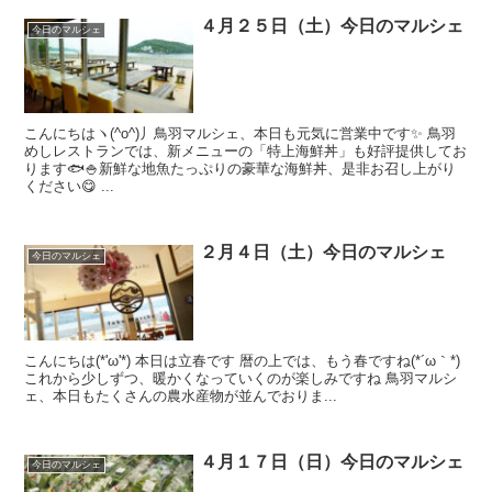
４月２５日（土）今日のマルシェ
今日のマルシェ
こんにちはヽ(^o^)丿鳥羽マルシェ、本日も元気に営業中です✨ 鳥羽
めしレストランでは、新メニューの「特上海鮮丼」も好評提供してお
ります🐟🍚新鮮な地魚たっぷりの豪華な海鮮丼、是非お召し上がり
ください😋 ...
２月４日（土）今日のマルシェ
今日のマルシェ
こんにちは(*'ω'*) 本日は立春です 暦の上では、もう春ですね(*´ω｀*)
これから少しずつ、暖かくなっていくのが楽しみですね 鳥羽マルシ
ェ、本日もたくさんの農水産物が並んでおりま...
４月１７日（日）今日のマルシェ
今日のマルシェ