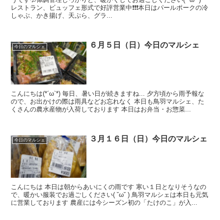
レストラン、ビュッフェ形式で好評営業中❗❗❗本日はパールポークの冷
しゃぶ、かき揚げ、天ぷら、グラ...
６月５日（日）今日のマルシェ
今日のマルシェ
こんにちは(*´ω`*) 毎日、暑い日が続きますね... 夕方頃から雨予報な
ので、お出かけの際は雨具などお忘れなく 本日も鳥羽マルシェ、た
くさんの農水産物が入荷しております 本日はお弁当・お惣菜...
３月１６日（日）今日のマルシェ
今日のマルシェ
こんにちは 本日は朝からあいにくの雨です 寒い１日となりそうなの
で、暖かい服装でお過ごしください( ˘ω˘ ) 鳥羽マルシェは本日も元気
に営業しております 農産には今シーズン初の「たけのこ」が入...