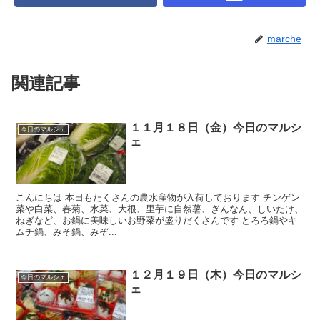
marche
関連記事
１１月１８日（金）今日のマルシ
今日のマルシェ
ェ
こんにちは 本日もたくさんの農水産物が入荷しております チンゲン
菜や白菜、春菊、水菜、大根、里芋に自然薯、ぎんなん、しいたけ、
ねぎなど、お鍋に美味しいお野菜が盛りだくさんです とろろ鍋やキ
ムチ鍋、みそ鍋、みぞ...
１２月１９日（木）今日のマルシ
今日のマルシェ
ェ