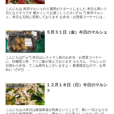
こんにちは 鳥羽マルシェの１週間がスタートしました 本日も寒い１
日となりそうです 暖かくしてお過ごしください(*‘ω‘ *) 鳥羽マルシ
ェ、本日も元気に営業しております お弁当・お惣菜コーナーには...
５月３１日（金）今日のマルシェ
今日のマルシェ
こんにちは(*´ω`*) 本日はレストラン前のお弁当・お惣菜コーナー
に、牡蠣照り丼、アジご飯が並んでおります もちろん、マルシェの
日替わり弁当、てこね寿司もございますよ～ 数量限定なので、お早
めにヽ(^o^)丿 ...
１２月１８日（日）今日のマルシ
今日のマルシェ
ェ
こんにちは🎶本日は最強寒波が到来ということで、寒い一日となりそ
うです💦体調管理しっかりと、暖かくしてお過ごしください(*´ω`*)