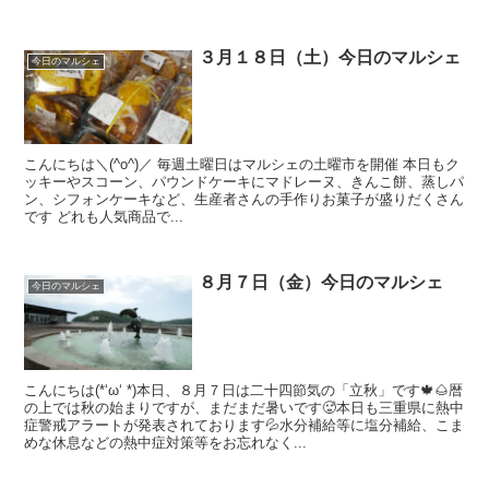
３月１８日（土）今日のマルシェ
今日のマルシェ
こんにちは＼(^o^)／ 毎週土曜日はマルシェの土曜市を開催 本日もク
ッキーやスコーン、パウンドケーキにマドレーヌ、きんこ餅、蒸しパ
ン、シフォンケーキなど、生産者さんの手作りお菓子が盛りだくさん
です どれも人気商品で...
８月７日（金）今日のマルシェ
今日のマルシェ
こんにちは(*‘ω‘ *)本日、８月７日は二十四節気の「立秋」です🍁🌰暦
の上では秋の始まりですが、まだまだ暑いです🥵本日も三重県に熱中
症警戒アラートが発表されております💦水分補給等に塩分補給、こま
めな休息などの熱中症対策等をお忘れなく...