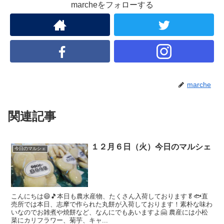
marcheをフォローする
marche
関連記事
１２月６日（火）今日のマルシェ
今日のマルシェ
こんにちは😄🎵本日も農水産物、たくさん入荷しております🥬🐟直
売所では本日、志摩で作られた丸餅が入荷しております！素朴な味わ
いなのでお雑煮や焼餅など、なんにでもあいますよ🤗 農産には小松
菜にカリフラワー、菊芋、キャ...