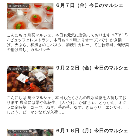
６月７日（金）今日のマルシェ
今日のマルシェ
こんにちは 鳥羽マルシェ、本日も元気に営業しておりますヾ(*´∀｀*)
ﾉ ビュッフェレストラン、本日も１１時よりオープンです かき揚
げ、天ぷら、和風きのこパスタ、加茂牛カレー、てこね寿司、旬野菜
の揚げ浸し、カルパッチ...
９月２２日（金）今日のマルシェ
今日のマルシェ
こんにちは 鳥羽マルシェ、本日もたくさんの農水産物を入荷してお
ります 農産には栗や落花生、しいたけ、かぼちゃ、とうがん、オク
ラに金時草、ゴーヤ、ねぎ、芋の茎、なす、きゅうり、エンサイ、し
しとう、ピーマンなどが入荷し...
６月１６日（月）今日のマルシェ
今日のマルシェ