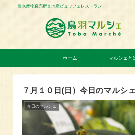
農水産物直売所＆地産ビュッフェレストラン
ホーム
マルシェと
７月１０日(日）今日のマルシ
今日のマルシェ