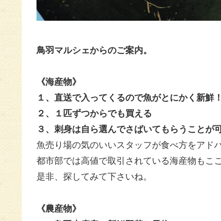
鳥羽マルシェからのご案内。
《海産物》
１、直送で入ってくるので魚がとにかく新鮮
２、１匹ずつからでも買える
３、刺身は自ら選んでさばいてもらうことが
魚売り場の気のいいスタッフが
食べ方をアド
都市部では高値で取引されている海産物もこ
是非、探してみて下さいね。
《農産物》