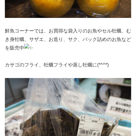
鮮魚コーナーでは、お買得な袋入りのお魚やセル牡蠣、む
き身牡蠣、サザエ、お造り、サク、パック詰めのお魚など
を販売中
カサゴのフライ、牡蠣フライや蒸し牡蠣に(*^^*)