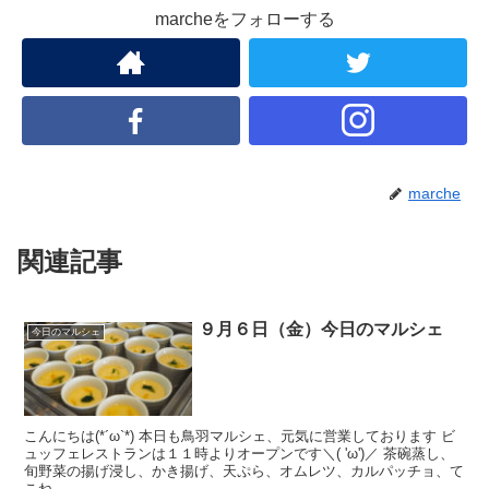
marcheをフォローする
marche
関連記事
９月６日（金）今日のマルシェ
今日のマルシェ
こんにちは(*´ω`*) 本日も鳥羽マルシェ、元気に営業しております ビ
ュッフェレストランは１１時よりオープンです＼( 'ω')／ 茶碗蒸し、
旬野菜の揚げ浸し、かき揚げ、天ぷら、オムレツ、カルパッチョ、て
こね...