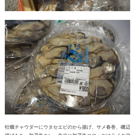
牡蠣チャウダーにウタセエビのから揚げ、サメ春巻、磯辺