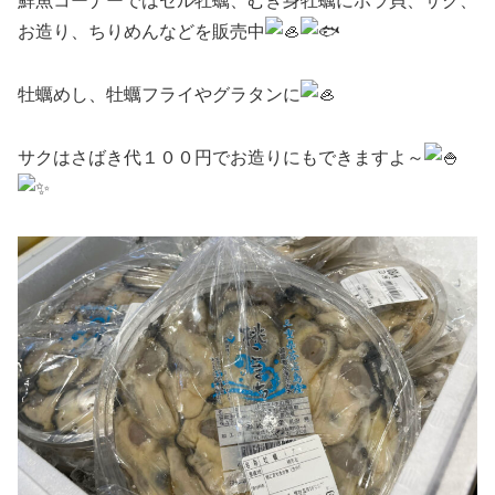
鮮魚コーナーではセル牡蠣、むき身牡蠣にホラ貝、サク、
お造り、ちりめんなどを販売中
牡蠣めし、牡蠣フライやグラタンに
サクはさばき代１００円でお造りにもできますよ～