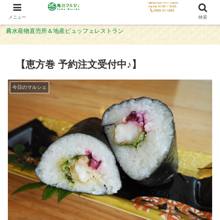
メニュー
検索
農水産物直売所＆地産ビュッフェレストラン
【恵方巻 予約注文受付中♪】
今日のマルシェ