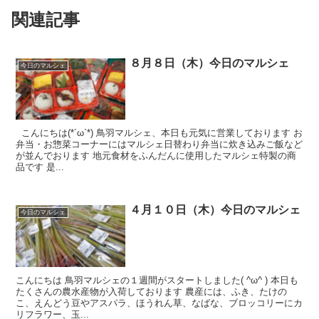
関連記事
８月８日（木）今日のマルシェ
今日のマルシェ
こんにちは(*´ω`*) 鳥羽マルシェ、本日も元気に営業しております お
弁当・お惣菜コーナーにはマルシェ日替わり弁当に炊き込みご飯など
が並んでおります 地元食材をふんだんに使用したマルシェ特製の商
品です 是...
４月１０日（木）今日のマルシェ
今日のマルシェ
こんにちは 鳥羽マルシェの１週間がスタートしました( ^ω^ ) 本日も
たくさんの農水産物が入荷しております 農産には、ふき、たけの
こ、えんどう豆やアスパラ、ほうれん草、なばな、ブロッコリーにカ
リフラワー、玉...