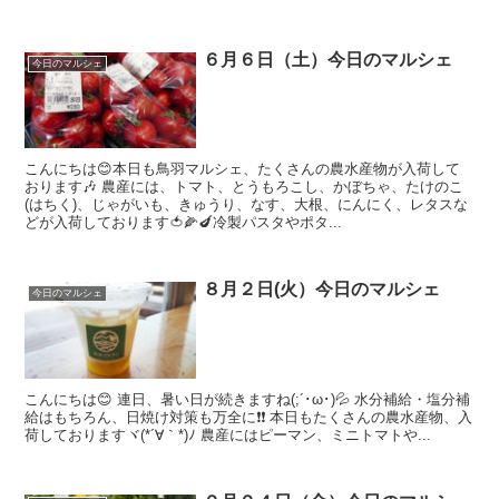
６月６日（土）今日のマルシェ
今日のマルシェ
こんにちは😊本日も鳥羽マルシェ、たくさんの農水産物が入荷して
おります🎶 農産には、トマト、とうもろこし、かぼちゃ、たけのこ
(はちく)、じゃがいも、きゅうり、なす、大根、にんにく、レタスな
どが入荷しております🍅🌽🍆冷製パスタやポタ...
８月２日(火）今日のマルシェ
今日のマルシェ
こんにちは😊 連日、暑い日が続きますね(;´･ω･)💦 水分補給・塩分補
給はもちろん、日焼け対策も万全に❗❗ 本日もたくさんの農水産物、入
荷しておりますヾ(*´∀｀*)ﾉ 農産にはピーマン、ミニトマトや...