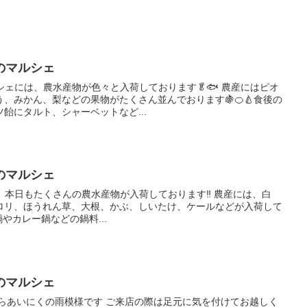
のマルシェ
シェには、農水産物が色々と入荷しております🥬🐟 農産にはピオ
、みかん、梨などの果物がたくさん並んでおります🍇🍊🍐食後の
飴にタルト、シャーベットなど...
のマルシェ
ェ、本日もたくさんの農水産物が入荷しております‼️ 農産には、白
ロリ、ほうれん草、大根、かぶ、しいたけ、ケールなどが入荷して
やカレー鍋などの鍋料...
のマルシェ
からあいにくの雨模様です ご来店の際は足元に気を付けてお越しく