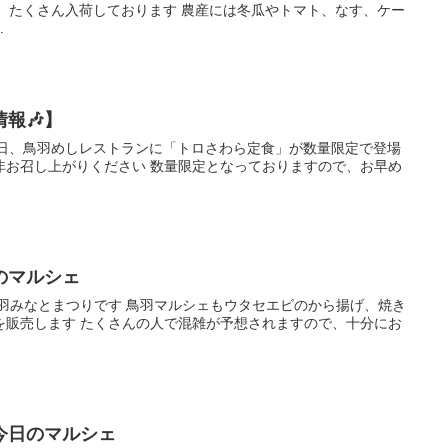
水産物、たくさん入荷しております 農産には冬瓜やトマト、なす、ケー
.
報🎶】
) 本日、鳥羽めしレストランに「トロさわら定食」が数量限定で登場
非お召し上がりください 数量限定となっておりますので、お早め
のマルシェ
鳥羽みなとまつりです 鳥羽マルシェもウタセエビのから揚げ、焼き
を販売します たくさんの人で混雑が予想されますので、十分にお
今日のマルシェ