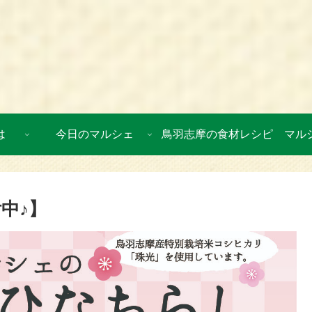
は
今日のマルシェ
鳥羽志摩の食材レシピ
マル
中♪】