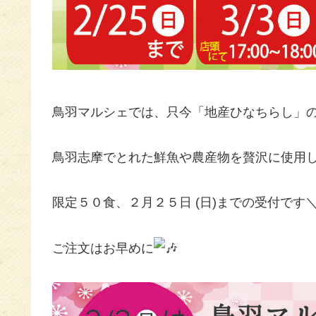
鳥羽マルシェでは、只今「地産ひなちらし」
鳥羽志摩でとれた鮮魚や農産物を贅沢に使用し
限定５０食、２月２５日 (日)までの受付です＼(^
ご注文はお早めに