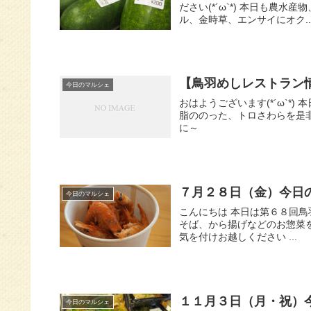
ださい(*´ω`*) 本日も農
ル、金時草、エンサイにオク..
【鳥羽めしレストラン情
今日のマルシェ
おはようございます(*´ω`*
脂ののった、トロさわらを是
に～
７月２８日（金）今日
今日のマルシェ
こんにちは 本日は第６８回
そば、から揚げなどのお惣菜
気を付けお越しください ...
１１月３日（月・祝）
今日のマルシェ