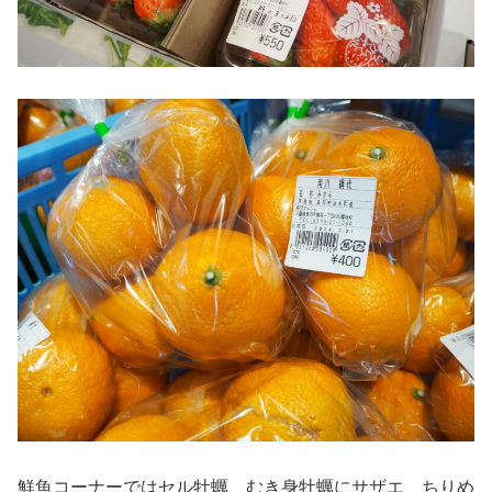
鮮魚コーナーではセル牡蠣、むき身牡蠣にサザエ、ちりめ