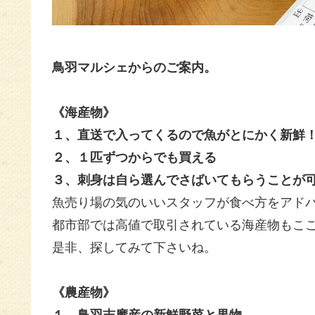
鳥羽マルシェからのご案内。
《海産物》
１、直送で入ってくるので魚がとにかく新鮮
２、１匹ずつからでも買える
３、刺身は自ら選んでさばいてもらうことが
魚売り場の気のいいスタッフが
食べ方をアド
都市部では高値で取引されている海産物もこ
是非、探してみて下さいね。
《農産物》