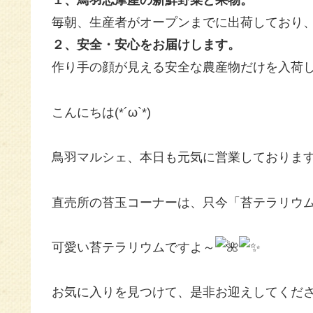
１、鳥羽志摩産の新鮮野菜と果物。
毎朝、生産者がオープンまでに出荷しており
２、安全・安心をお届けします。
作り手の顔が見える安全な農産物だけを入荷
こんにちは(*´ω`*)
鳥羽マルシェ、本日も元気に営業しておりま
直売所の苔玉コーナーは、只今「苔テラリウ
可愛い苔テラリウムですよ～
お気に入りを見つけて、是非お迎えしてください(*