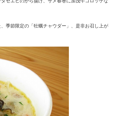
ウタセエビのから揚げ、サメ春巻に加茂牛コロッケな
た、季節限定の「牡蠣チャウダー」、是非お召し上が