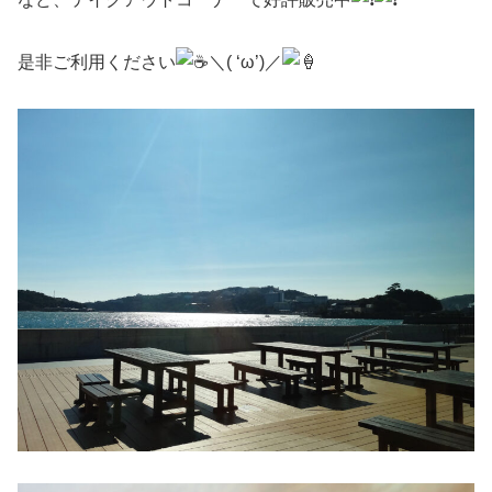
是非ご利用ください
＼( ‘ω’)／