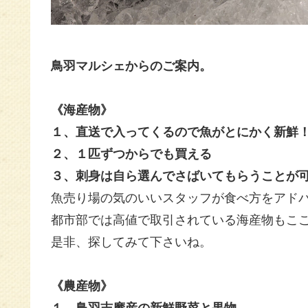
鳥羽マルシェからのご案内。
《海産物》
１、直送で入ってくるので魚がとにかく新鮮
２、１匹ずつからでも買える
３、刺身は自ら選んでさばいてもらうことが
魚売り場の気のいいスタッフが
食べ方をアド
都市部では高値で取引されている海産物もこ
是非、探してみて下さいね。
《農産物》