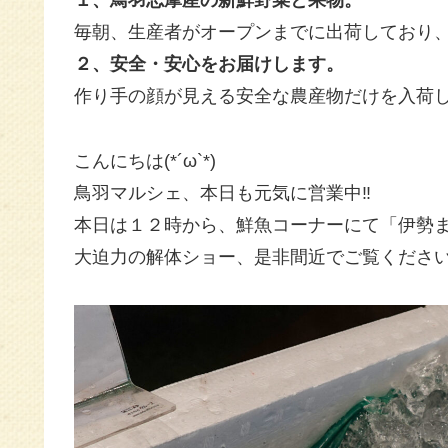
１、鳥羽志摩産の新鮮野菜と果物。
毎朝、生産者がオープンまでに出荷しており
２、安全・安心をお届けします。
作り手の顔が見える安全な農産物だけを入荷
こんにちは(*´ω`*)
鳥羽マルシェ、本日も元気に営業中‼️
本日は１２時から、鮮魚コーナーにて「伊勢ま
大迫力の解体ショー、是非間近でご覧ください＼(