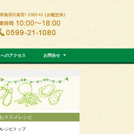
ェへのアクセス
お問合せ
お問合せ
よくあるお問合せ
運営組織情報
採用情報
サイトマップ
おススメレシピ
レシピトップ